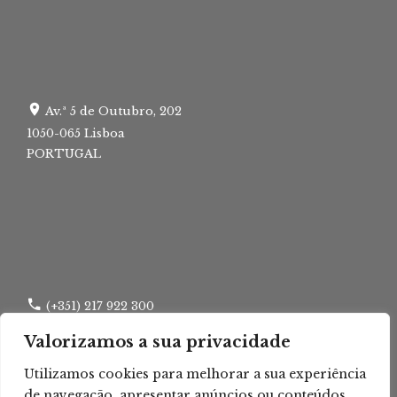
Av.ª 5 de Outubro, 202
1050-065 Lisboa
PORTUGAL
(+351) 217 922 300
Valorizamos a sua privacidade
(+351) 217 960 295
Utilizamos cookies para melhorar a sua experiência
lisboa.tca@tribunais.org.pt
de navegação, apresentar anúncios ou conteúdos