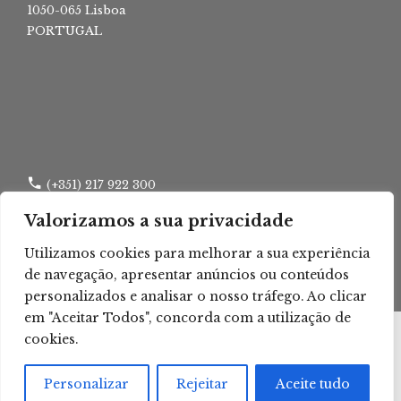
1050-065 Lisboa
PORTUGAL
(+351) 217 922 300
Valorizamos a sua privacidade
(+351) 217 960 295
Utilizamos cookies para melhorar a sua experiência
lisboa.tca@tribunais.org.pt
de navegação, apresentar anúncios ou conteúdos
personalizados e analisar o nosso tráfego. Ao clicar
em "Aceitar Todos", concorda com a utilização de
cookies.
© 2026 TRIBUNAL CENTRAL
ADMINISTRATIVO SUL
Personalizar
Rejeitar
Aceite tudo