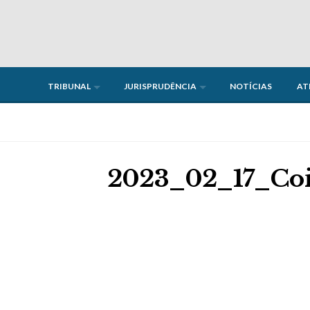
Skip
to
content
TRIBUNAL
JURISPRUDÊNCIA
NOTÍCIAS
AT
2023_02_17_Co