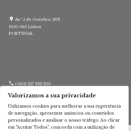
Av.ª 5 de Outubro, 202
1050-065 Lisboa
PORTUGAL
(+351) 217 922 300
Valorizamos a sua privacidade
(+351) 217 960 295
Utilizamos cookies para melhorar a sua experiência
lisboa.tca@tribunais.org.pt
de navegação, apresentar anúncios ou conteúdos
personalizados e analisar o nosso tráfego. Ao clicar
em "Aceitar Todos", concorda com a utilização de