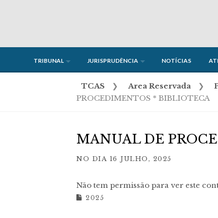
Skip
to
content
TRIBUNAL
JURISPRUDÊNCIA
NOTÍCIAS
AT
TCAS
❯
Area Reservada
❯
PROCEDIMENTOS * BIBLIOTECA
MANUAL DE PROCE
NO DIA
16 JULHO, 2025
Não tem permissão para ver este con
2025