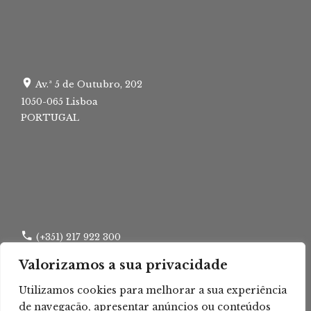
Av.ª 5 de Outubro, 202
1050-065 Lisboa
PORTUGAL
(+351) 217 922 300
Valorizamos a sua privacidade
(+351) 217 960 295
Utilizamos cookies para melhorar a sua experiência
lisboa.tca@tribunais.org.pt
de navegação, apresentar anúncios ou conteúdos