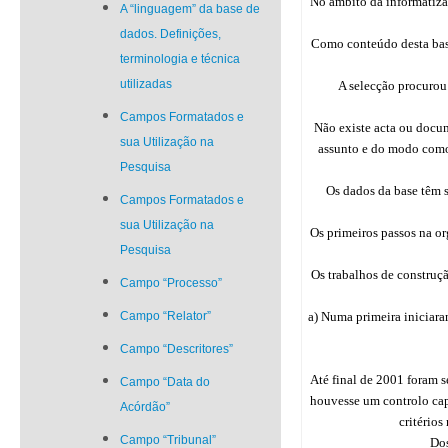
No âmbito da informatiza
A “linguagem” da base de
dados. Definições,
Como conteúdo desta base
terminologia e técnica
utilizadas
A selecção procurou
Campos Formatados e
Não existe acta ou docum
sua Utilização na
assunto e do modo como 
Pesquisa
Os dados da base têm s
Campos Formatados e
sua Utilização na
Os primeiros passos na o
Pesquisa
Os trabalhos de construç
Campo “Processo”
Campo “Relator”
a) Numa primeira iniciara
Campo “Descritores”
Até final de 2001 foram 
Campo “Data do
houvesse um controlo cap
Acórdão”
critérios
Campo “Tribunal”
Dos