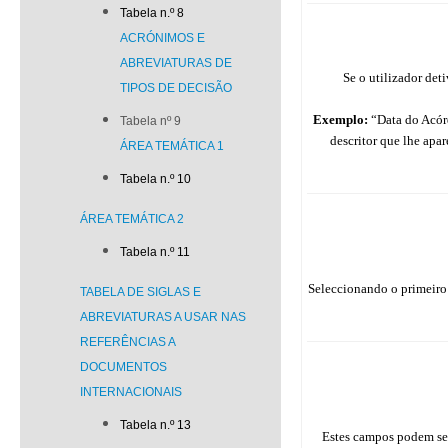
Tabela n.º 8
ACRÓNIMOS E
ABREVIATURAS DE
Se o utilizador det
TIPOS DE DECISÃO
Exemplo:
“Data do Acórd
Tabela nº 9
descritor que lhe apa
ÁREA TEMÁTICA 1
Tabela n.º 10
ÁREA TEMÁTICA 2
Tabela n.º 11
Seleccionando o primeiro 
TABELA DE SIGLAS E
ABREVIATURAS A USAR NAS
REFERÊNCIAS A
DOCUMENTOS
INTERNACIONAIS
Tabela n.º 13
Estes campos podem se