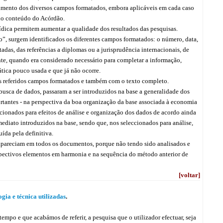
nchimento dos diversos campos formatados, embora aplicáveis em cada caso
do conteúdo do Acórdão.
ídica permitem aumentar a qualidade dos resultados das pesquisas.
o”, surgem identificados os diferentes campos formatados: o número, data,
tadas, das referências a diplomas ou a jurisprudência internacionais, de
ente, quando era considerado necessário para completar a informação,
tica pouco usada e que já não ocorre.
 os referidos campos formatados e também com o texto completo.
usca de dados, passaram a ser introduzidos na base a generalidade dos
rtantes - na perspectiva da boa organização da base associada à economia
ccionados para efeitos de análise e organização dos dados de acordo ainda
ediato introduzidos na base, sendo que, nos seleccionados para análise,
uída pela definitiva.
apareciam em todos os documentos, porque não tendo sido analisados e
spectivos elementos em harmonia e na sequência do método anterior de
[voltar]
gia e técnica utilizadas
.
po e que acabámos de referir, a pesquisa que o utilizador efectuar, seja