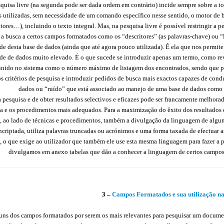
squisa livre (na segunda pode ser dada ordem em contrário) incide sempre sobre a to
is utilizadas, sem necessidade de um comando específico nesse sentido, o motor de
itores…), incluindo o texto integral. Mas, na pesquisa livre é possível restringir a
 a busca a certos campos formatados como os “descritores” (as palavras-chave) ou “l
ade desta base de dados (ainda que até agora pouco utilizada). É ela que nos per
e de dados muito elevado. É o que sucede se introduzir apenas um termo, como rev
inido no sistema como o número máximo de listagem dos encontrados, sendo que pod
s critérios de pesquisa e introduzir pedidos de busca mais exactos capazes de conduz
dados ou “ruído” que está associado ao manejo de uma base de dados como
a pesquisa e de obter resultados selectivos e eficazes pode ser francamente melh
a e os procedimentos mais adequados. Para a maximização do êxito dos resultados e
, ao lado de técnicas e procedimentos, também a divulgação da linguagem de alguns
riptada, utiliza palavras truncadas ou acrónimos e uma forma taxada de efectuar as 
), o que exige ao utilizador que também ele use esta mesma linguagem para fazer a p
divulgamos em anexo tabelas que dão a conhecer a linguagem de certos campos 
3 –
Campos Formatados e sua utilização na
uns dos campos formatados por serem os mais relevantes para pesquisar um docume