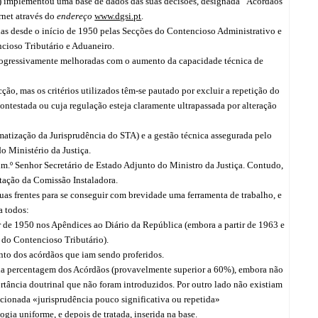
A) implementou uma base de dados das suas decisões, designada “Acórdãos
rnet através do
endereço
www.dgsi.pt
.
as desde o início de 1950 pelas Secções do Contencioso Administrativo e
cioso Tributário e Aduaneiro.
 progressivamente melhoradas com o aumento da capacidade técnica de
o, mas os critérios utilizados têm-se pautado por excluir a repetição do
ontestada ou cuja regulação esteja claramente ultrapassada por alteração
matização da Jurisprudência do STA) e a gestão técnica assegurada pelo
do Ministério da Justiça.
m.º Senhor Secretário de Estado Adjunto do Ministro da Justiça. Contudo,
ntação da Comissão Instaladora.
uas frentes para se conseguir com brevidade uma ferramenta de trabalho, e
a todos:
ir de 1950 nos Apêndices ao Diário da República (embora a partir de 1963 e
 do Contencioso Tributário).
nto dos acórdãos que iam sendo proferidos.
ada percentagem dos Acórdãos (provavelmente superior a 60%), embora não
rtância doutrinal que não foram introduzidos. Por outro lado não existiam
eccionada «jurisprudência pouco significativa ou repetida»
ia uniforme, e depois de tratada, inserida na base.