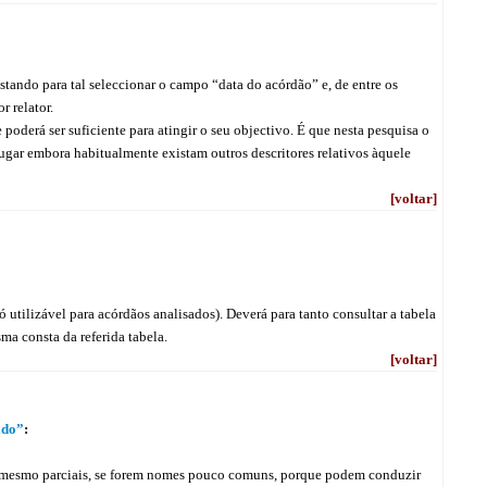
astando para tal seleccionar o campo “data do acórdão” e, de entre os
r relator.
oderá ser suficiente para atingir o seu objectivo. É que nesta pesquisa o
lugar embora habitualmente existam outros descritores relativos àquele
[voltar]
 utilizável para acórdãos analisados). Deverá para tanto consultar a tabela
ma consta da referida tabela.
[voltar]
ido”
:
 mesmo parciais, se forem nomes pouco comuns, porque podem conduzir