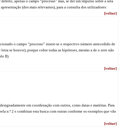
or defeito, apenas o campo “processo” mas, se der um impulso sobre a seta
presentação (dos mais relevantes), para a consulta dos utilizadores:
[voltar]
eccionado o campo “processo” insere-se o respectivo número antecedido de
 letra se houver), porque cobre todas as hipóteses, mesmo a de o zero não
lo II).
[voltar]
, designadamente em coordenação com outros, como datas e matérias. Para
bela n.º 2 e combinar esta busca com outras conforme os exemplos que vão
[voltar]