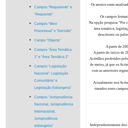
Os arestos eram analisa
Campos “Requerente” e
“Requerido”
Os campos formata
Na opção pesquisa “Por ca
Campos “Meio
área temática, legisla
Processual” e “Decisão”
descritores ou pala
Campo “Objecto”
A partir de 20
Campos “Área Temática
A partir do início de
1” e “Área Temática 2”
Acórdãos proferidos pelo
de meios, já que os Acór
Campos “Legislação
com as anteriores regra
Nacional”, Legislação
Comunitária” e
Actualmente nos Acórd
Legislação Estrangeira”
tratados esses campo
Campos “Jurisprudência
Nacional, Jurisprudência
Internacional,
Jurisprudência
Independentemente dos di
estrangeira”