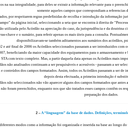
dos na sua integralidade, para deles se extrair a informação relevante para o pree
somente aqueles campos que correspondiam a referencias 
dos, por respeitarem regras predefinidas de recolha e introdução da informação jur
mpo” da página inicial, seleccionando a seta que se encontra à direita de “Process
ção utilizada pelo Acórdão na apreciação do caso, da jurisprudência e da doutrina ci
vras-chave e o sumário, para referir apenas os mais úteis para a consulta. Pontualm
disponibilizavam-se também aditamentos aos sumários dos acórdãos, prá
02 e até final de 2006 os Acórdãos seleccionados passaram a ser introduzidos com
 2007, beneficiando da maior capacidade dos equipamentos para o armazenamento e b
 STA com texto completo. Mas, a partir daquela data apenas os Acórdãos mais impo
dãos não analisados continuam a ser pesquisáveis e acessíveis - passaram a ser sele
s e conteúdos dos campos formatados. Assim, todos os Acórdãos passaram a ser de im
depois desta efectuada, a primeira introdução é substit
ãos não seleccionados não vão aparecer alguns dos campos formatados que antes 
s não foram preenchidos, enquanto nos que são tratados esses campos contêm os re
preparação dos dados.
2 –
A “linguagem” da base de dados. Definições, terminolo
ferentes modos como a informação foi organizada e inserida na base ao longo do tem