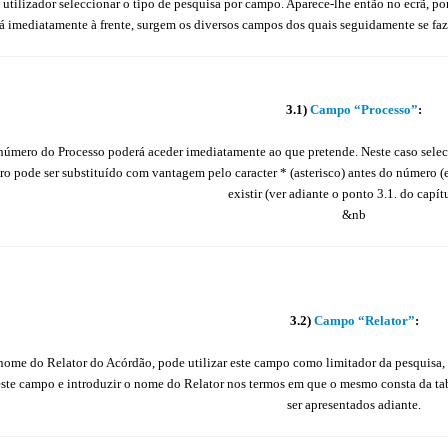
o utilizador seleccionar o tipo de pesquisa por campo. Aparece-lhe então no ecrã, p
á imediatamente à frente, surgem os diversos campos dos quais seguidamente se faz a
3.1)
Campo “Processo”
:
o número do Processo poderá aceder imediatamente ao que pretende. Neste caso sel
ro pode ser substituído com vantagem pelo caracter * (asterisco) antes do número (e
existir (ver adiante o ponto 3.1. do capítu
&nb
3.2)
Campo “Relator”
:
 nome do Relator do Acórdão, pode utilizar este campo como limitador da pesquisa
 este campo e introduzir o nome do Relator nos termos em que o mesmo consta da ta
ser apresentados adiante.