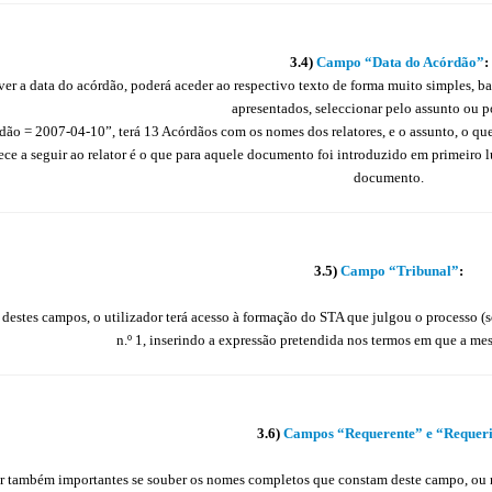
3.4)
Campo “Data do Acórdão”
:
iver a data do acórdão, poderá aceder ao respectivo texto de forma muito simples, b
apresentados, seleccionar pelo assunto ou po
ão = 2007-04-10”, terá 13 Acórdãos com os nomes dos relatores, e o assunto, o que p
rece a seguir ao relator é o que para aquele documento foi introduzido em primeiro 
documento.
3.5)
Campo “Tribunal”
:
destes campos, o utilizador terá acesso à formação do STA que julgou o processo (só
n.º 1, inserindo a expressão pretendida nos termos em que a mes
3.6)
Campos “Requerente” e “Requer
r também importantes se souber os nomes completos que constam deste campo, ou