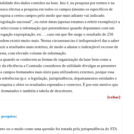
talidade dos dados contidos na base. Isto é, na pesquisa por termos e na
 busca efectua a pesquisa em todos os campos (mesmo os específicos de
 pesquisa a certos campos pelo modo que mais adiante vai indicado.
egislação nacional”, ou entre datas (apenas estamos a referir exemplos) é a
mite seleccionar a informação que pretendemos quando deparamos com um
ogação expropriação, etc…, caso em que lhe surge o resultado de 250
em existir muito mais. Nestas circunstancias é indispensável dar a saber
ir a resultados mais restritos, de modo a afastar o indesejável excesso de
 esta, com elevado volume de informação.
orada quando se conhecem as formas de organização da base bem como a
 da eficiência a Comissão considerou de utilidade divulgar as presentes
 campos formatados mais úteis para utilizadores externos, porque essa
referências (p.e. a legislação, jurisprudência, departamentos entidades e
esquisa e obter os resultados esperados e correctos. É por este motivo que
formatados e também a tabela de descritores.
[voltar]
 pesquisa
:
nto ou o modo como uma questão foi tratada pela jurisprudência do STA.