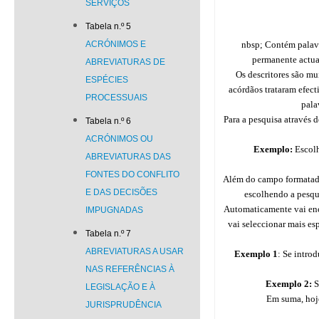
SERVIÇOS
Tabela n.º 5
ACRÓNIMOS E
nbsp; Contém palavra
permanente actua
ABREVIATURAS DE
Os descritores são mu
ESPÉCIES
acórdãos trataram efec
PROCESSUAIS
pala
Para a pesquisa através 
Tabela n.º 6
ACRÓNIMOS OU
Exemplo:
Escolh
ABREVIATURAS DAS
FONTES DO CONFLITO
Além do campo formatado 
E DAS DECISÕES
escolhendo a pesqu
Automaticamente vai enco
IMPUGNADAS
vai seleccionar mais e
Tabela n.º 7
ABREVIATURAS A USAR
Exemplo 1
: Se intro
NAS REFERÊNCIAS À
Exemplo 2:
S
LEGISLAÇÃO E À
Em suma, hoje
JURISPRUDÊNCIA