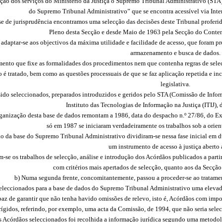
ção dos serviços do Ministério da Justiça o Supremo Tribunal Administrativo (ST
do Supremo Tribunal Administrativo” que se encontra acessível via Inte
 de jurisprudência encontramos uma selecção das decisões deste Tribunal proferid
Pleno desta Secção e desde Maio de 1963 pela Secção do Conten
 adaptar-se aos objectivos da máxima utilidade e facilidade de acesso, que foram
armazenamento e busca de dados.
ento que fixe as formalidades dos procedimentos nem que contenha regras de selecçã
é tratado, bem como as questões processuais de que se faz aplicação repetida e inc
legislativa.
ido seleccionados, preparados introduzidos e geridos pelo STA (Comissão de Infor
Instituto das Tecnologias de Informação na Justiça (ITIJ), 
rganização desta base de dados remontam a 1986, data do despacho n.º 27/86, do Ex
só em 1987 se iniciaram verdadeiramente os trabalhos sob a orie
ão da base do Supremo Tribunal Administrativo dividiram-se nessa fase inicial em d
um instrumento de acesso à justiça aberto 
m-se os trabalhos de selecção, análise e introdução dos Acórdãos publicados a part
com critérios mais apertados de selecção, quanto aos da Secção
b) Numa segunda frente, concomitantemente, passou a proceder-se ao tratame
seleccionados para a base de dados do Supremo Tribunal Administrativo uma elev
az de garantir que não tenha havido omissões de relevo, isto é, Acórdãos com impo
 rígidos, referindo, por exemplo, uma acta da Comissão, de 1994, que não seria sel
 Acórdãos seleccionados foi recolhida a informação jurídica segundo uma metodolog