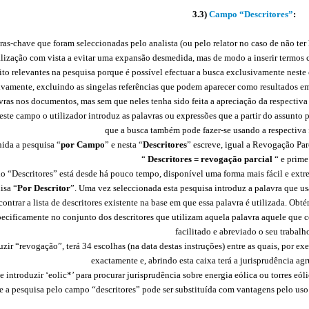
3.3)
Campo “Descritores”
:
s-chave que foram seleccionadas pelo analista (ou pelo relator no caso de não ter
lização com vista a evitar uma expansão desmedida, mas de modo a inserir termos c
ito relevantes na pesquisa porque é possível efectuar a busca exclusivamente neste
tivamente, excluindo as singelas referências que podem aparecer como resultados e
vras nos documentos, mas sem que neles tenha sido feita a apreciação da respectiva
deste campo o utilizador introduz as palavras ou expressões que a partir do assunto
que a busca também pode fazer-se usando a respectiva
ida a pesquisa “
por Campo
” e nesta “
Descritores
” escreve, igual a Revogação Parc
“
Descritores = revogação parcial
“ e prime
“Descritores” está desde há pouco tempo, disponível uma forma mais fácil e extre
isa “
Por Descritor
”. Uma vez seleccionada esta pesquisa introduz a palavra que us
ntrar a lista de descritores existente na base em que essa palavra é utilizada. Ob
specificamente no conjunto dos descritores que utilizam aquela palavra aquele que
facilitado e abreviado o seu trabalh
duzir “revogação”, terá 34 escolhas (na data destas instruções) entre as quais, por
exactamente e, abrindo esta caixa terá a jurisprudência agr
e introduzir ‘eolic*’ para procurar jurisprudência sobre energia eólica ou torres eó
 a pesquisa pelo campo “descritores” pode ser substituída com vantagens pelo uso