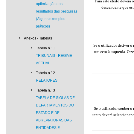
Para este efeito deverá 
optimização dos
descendente que est
resultados das pesquisas
(Alguns exemplos
práticos)
Anexos - Tabelas
Se o utilizador detiver 
Tabela n.º 1
um zero à esquerda. O ze
TRIBUNAIS - REGIME
ACTUAL
Tabela n.º 2
RELATORES
Tabela n.º 3
TABELA DE SIGLAS DE
DEPARTAMENTOS DO
Se o utilizador souber o
ESTADO E DE
tanto deverá seleccionar
ABREVIATURAS DAS
ENTIDADES E