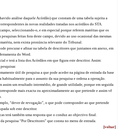
 havido análise daquele Acórdão) que constam de uma tabela sujeita a
orrespondentes às novas realidades tratadas nos acórdãos do STA.
 campo, seleccionando-o, e em especial porque referem matérias que os
m pesquisas feitas fora deste campo, devido ao uso ocasional das mesmas
 matéria, nem exista pronúncia relevante do Tribunal.
 pode procurar e afinar na tabela de descritores que juntamos em anexo, em
 ferramenta do Word.
ial e terá a lista dos Acórdãos em que figura este descritor. Assim:
 pesquisar.
mamente útil de pesquisa a que pode aceder na página de entrada da base
a habitualmente para o assunto da sua pesquisa e ordena a operação.
tém assim um resultado intermédio, de grande utilidade, porque em seguida
 corresponde mais exacta ou aproximadamente ao que pretende e assim vê
o.
 exemplo, “dever de revogação”, o que pode corresponder ao que pretende
upada sob este descritor.
licas terá também uma resposta que o conduz ao objectivo final.
 da pesquisa “Por Descritores” que consta no menu de entrada.
[voltar]