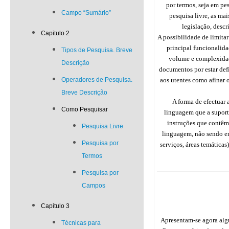
por termos, seja em pe
Campo “Sumário”
pesquisa livre, as ma
legislação, descr
Capitulo 2
A possibilidade de limitar
principal funcionalid
Tipos de Pesquisa. Breve
volume e complexidad
Descrição
documentos por estar def
Operadores de Pesquisa.
aos utentes como afinar o
Breve Descrição
A forma de efectuar 
Como Pesquisar
linguagem que a suport
instruções que contêm
Pesquisa Livre
linguagem, não sendo enc
Pesquisa por
serviços, áreas temáticas
Termos
Pesquisa por
Campos
Capitulo 3
Apresentam-se agora alg
Técnicas para